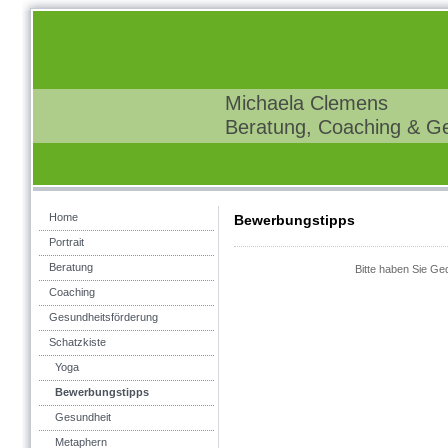
Michaela Clemens
Beratung, Coaching & G
Home
Bewerbungstipps
Portrait
Beratung
Bitte haben Sie Ged
Coaching
Gesundheitsförderung
Schatzkiste
Yoga
Bewerbungstipps
Gesundheit
Metaphern